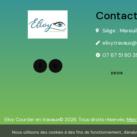
Contac
Siège : Mareu
elivy.travaux
07 67 51 80 3
DEVIS
Elivy Courtier en travaux© 2026. Tous droits réservés.
Ment
Nous utilisons des cookies à des fins de fonctionnement, d’analy