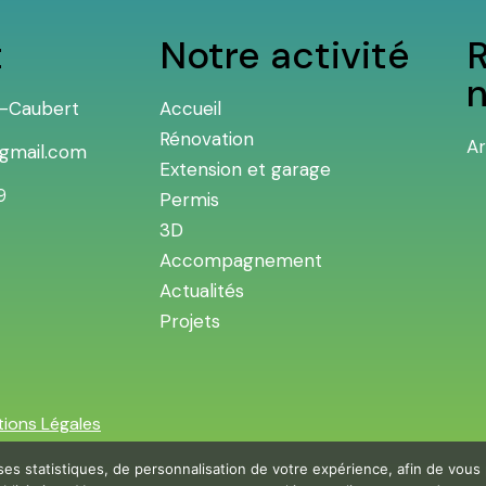
t
Notre activité
R
il-Caubert
Accueil
Rénovation
Ar
@gmail.com
Extension et garage
9
Permis
3D
Accompagnement
Actualités
Projets
ions Légales
ses statistiques, de personnalisation de votre expérience, afin de vous